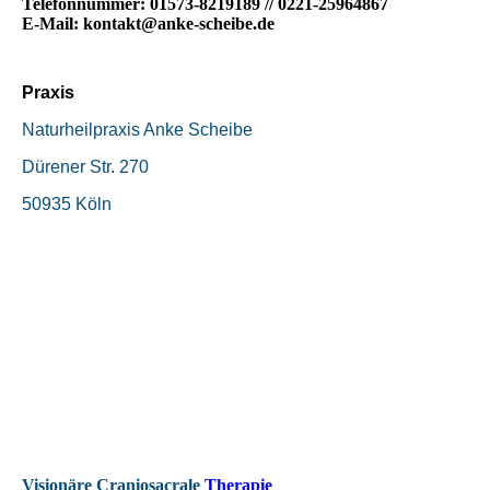
Te
lefonnummer: 01573-8219189 // 0221-25964867
E-Mail: kontakt@anke-scheibe.de
Praxis
Naturheilpraxis Anke Scheibe
Dürener Str. 270
50935 Köln
Visionäre Craniosacrale
Therapie