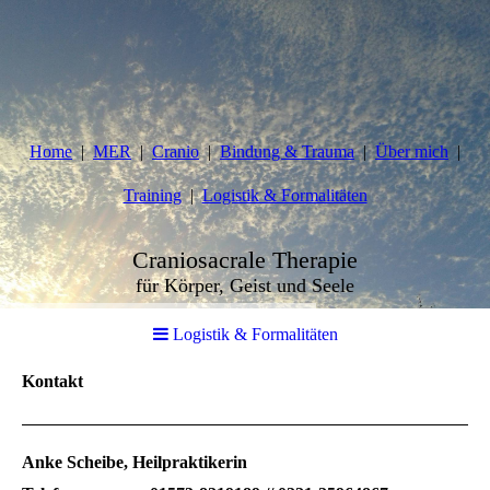
Home
MER
Cranio
Bindung & Trauma
Über mich
Training
Logistik & Formalitäten
Craniosacrale Therapie
für Körper, Geist und Seele
Logistik & Formalitäten
Kontakt
Anke Scheibe, Heilpraktikerin