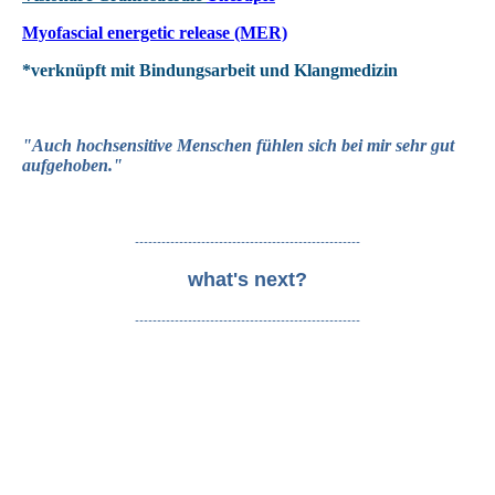
Myofascial energetic release (MER)
*verknüpft mit Bindungsarbeit und Klangmedizin
"Auch h
ochsensitive Menschen fühlen sich bei mir sehr gut
aufgeh
oben."
---------------------------------------------------
what's next?
---------------------------------------------------