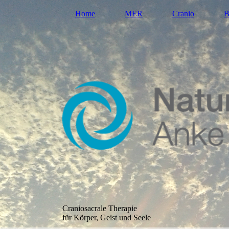
Home
MER
Cranio
B
Craniosacrale Therapie
für Körper, Geist und Seele