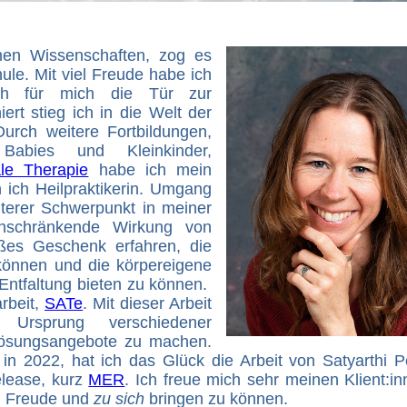
hen Wissenschaften, zog es
hule. Mit viel Freude habe ich
sich für mich die Tür zur
ert stieg ich in die Welt der
Durch weitere Fortbildungen,
Babies und Kleinkinder,
ale Therapie
habe ich mein
 ich Heilpraktikerin
.
Umgang
iterer Schwerpunkt in meiner
einschränkende Wirkung von
ßes Geschenk erfahren, die
können und die körpereigene
Entfaltung bieten zu können.
rbeit,
SATe
. Mit dieser Arbeit
Ursprung verschiedener
ösungsangebote zu machen.
in 2022, hat ich das Glück die Arbeit von Satyarthi P
elease, kurz
MER
. Ich freue mich sehr meinen Klient:in
g, Freude und
zu sich
bringen zu können.