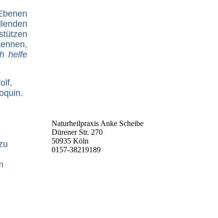
 Ebenen
llenden
stützen
kennen,
h helfe
olf,
oquin.
Naturheilpraxis Anke Scheibe
Dürener Str. 270
50935 Köln
zu
0157-38219189
m