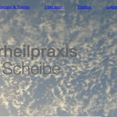
indung & Trauma
Über mich
Training
Logist