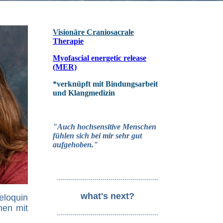
Visionäre Craniosacrale
Therapie
Myofascial energetic release
(MER)
*verknüpft mit Bindungsarbeit
und Klangmedizin
"Auch h
ochsensitive Menschen
fühlen sich bei mir sehr gut
aufgeh
oben."
---------------------------------------------------
what's next?
eloquin
nen mit
---------------------------------------------------